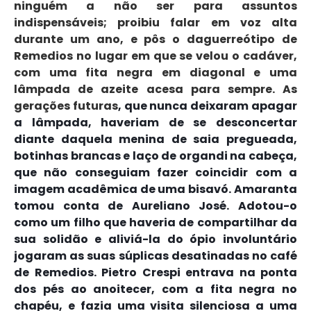
ninguém a não ser para assuntos
indispensáveis; proibiu falar em voz alta
durante um ano, e pôs o daguerreótipo de
Remedios no lugar em que se velou o cadáver,
com uma fita negra em diagonal e uma
lâmpada de azeite acesa para sempre. As
gerações futuras
, que nunca deixaram apagar
a lâmpada, haveriam de se desconcertar
diante daquela menina de saia pregueada,
botinhas brancas e laço de organdi na cabeça,
que não conseguiam fazer coincidir com a
imagem acadêmica de uma bisavó. Amaranta
tomou conta de Aureliano José. Adotou-o
como um filho que haveria de compartilhar da
sua solidão e aliviá-la do ópio involuntário
jogaram as suas súplicas desatinadas no café
de Remedios. Pietro Crespi entrava na ponta
dos pés ao anoitecer, com a fita negra no
chapéu, e fazia uma visita silenciosa a uma