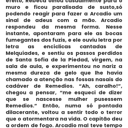
efeito, Rebeca olhou casualmente para o
muro e ficou paralisada de susto,só
podendo reagir para fazer a Arcadio um
sinal de adeus com a mão. Arcadio
respondeu da mesma forma. Nesse
instante, apontaram para ele as bocas
fumegantes dos fuzis, e ele ouviu letra por
letra as encíclicas cantadas de
Melquíades, e sentiu os passos perdidos
de Santa Sofia de la Piedad, virgem, na
sala de aula, e experimentou no nariz a
mesma dureza de gelo que lhe havia
chamado a atenção nas fossas nasais do
cadáver de Remedios. “Ah, caralho!”,
chegou a pensar, “me esqueci de dizer
que se nascesse mulher pusessem
Remedios.” Então, numa só pontada
dilacerante, voltou a sentir todo o terror
que o atormentara na vida. O capitão deu
a ordem de fogo. Arcadio mal teve tempo