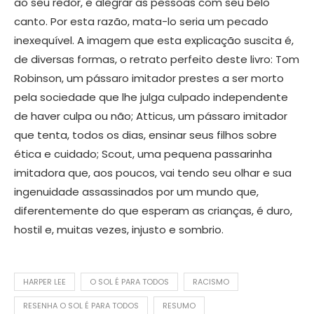
ao seu redor, e alegrar as pessoas com seu belo
canto. Por esta razão, mata-lo seria um pecado
inexequível. A imagem que esta explicação suscita é,
de diversas formas, o retrato perfeito deste livro: Tom
Robinson, um pássaro imitador prestes a ser morto
pela sociedade que lhe julga culpado independente
de haver culpa ou não; Atticus, um pássaro imitador
que tenta, todos os dias, ensinar seus filhos sobre
ética e cuidado; Scout, uma pequena passarinha
imitadora que, aos poucos, vai tendo seu olhar e sua
ingenuidade assassinados por um mundo que,
diferentemente do que esperam as crianças, é duro,
hostil e, muitas vezes, injusto e sombrio.
HARPER LEE
O SOL É PARA TODOS
RACISMO
RESENHA O SOL É PARA TODOS
RESUMO