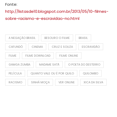
Fonte:
http://listasde10.blogspot.com.br/2013/05/10-filmes-
sobre-racismo-e-escravidao-no.html
A NEGAÇÃO BRASIL
BESOURO O FILME
BRASIL
CAFUNDÓ
CINEMA
CRUZ E SOUZA
ESCRAVIDÃO
FILME
FILME DOWNLOAD
FILME ONLINE
GAMGA ZUMBA
MADAME SATÃ
O POETA DO DESTERRO
PELÍCULA
QUANTO VALE OU É POR QUILO
QUILOMBO
RACISMO
SINHÁ MOÇA
VER ONLINE
XICA DA SILVA