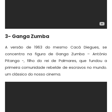
3- Ganga Zumba
A versão de 1963 do mesmo Cacá Diegues, se
concentra na figura de Ganga Zumba – Antônio
Pitanga -, filho do rei de Palmares, que fundou a
primeira comunidade rebelde de escravos no mundo.
um clássico do nosso cinema.