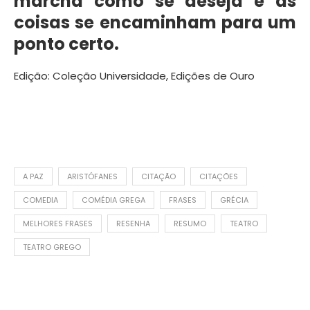
marcha como se deseja e as
coisas se encaminham para um
ponto certo.
Edição: Coleção Universidade, Edições de Ouro
A PAZ
ARISTÓFANES
CITAÇÃO
CITAÇÕES
COMEDIA
COMÉDIA GREGA
FRASES
GRÉCIA
MELHORES FRASES
RESENHA
RESUMO
TEATRO
TEATRO GREGO