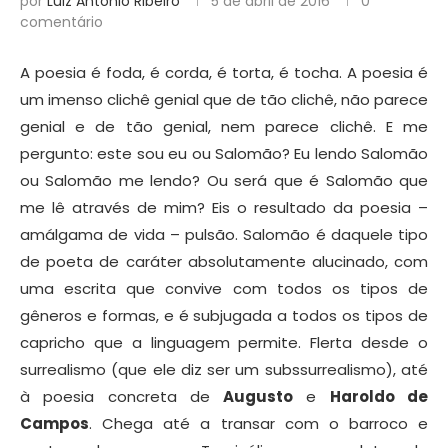
por
Luiz Antonio Ribeiro
5 de abril de 2016
0
comentário
A poesia é foda, é corda, é torta, é tocha. A poesia é
um imenso clichê genial que de tão clichê, não parece
genial e de tão genial, nem parece clichê. E me
pergunto: este sou eu ou Salomão? Eu lendo Salomão
ou Salomão me lendo? Ou será que é Salomão que
me lê através de mim? Eis o resultado da poesia –
amálgama de vida – pulsão. Salomão é daquele tipo
de poeta de caráter absolutamente alucinado, com
uma escrita que convive com todos os tipos de
gêneros e formas, e é subjugada a todos os tipos de
capricho que a linguagem permite. Flerta desde o
surrealismo (que ele diz ser um subssurrealismo), até
à poesia concreta de
Augusto
e
Haroldo de
Campos
. Chega até a transar com o barroco e