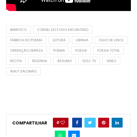
BARROCO
CORDEL DO FOGO ENCANTADO
FÁBRICA DO POEMA
LEITURA
LIRINHA
OLHO DE LINCE
OPERAÇÃO LIMPEZA
POEMA
POESIA
POESIA TOTAL
RECITA
RESENHA
RESUMO
SESC TV
VIDEO
WALY SALOMÃO
0
COMPARTILHAR