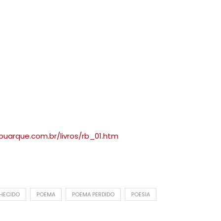
buarque.com.br/livros/rb_01.htm
HECIDO
POEMA
POEMA PERDIDO
POESIA