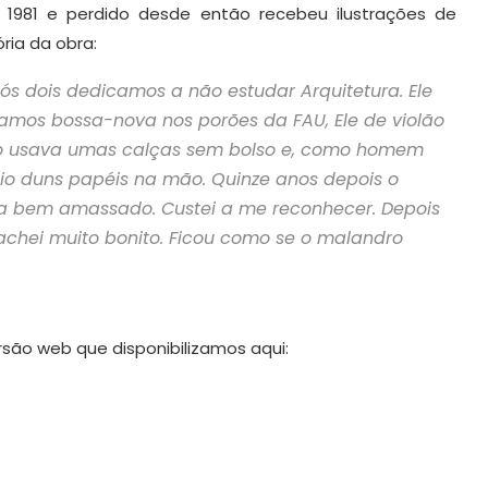
em 1981 e perdido desde então recebeu ilustrações de
ória da obra:
s dois dedicamos a não estudar Arquitetura. Ele
íamos bossa-nova nos porões da FAU, Ele de violão
dro usava umas calças sem bolso e, como homem
eio duns papéis na mão. Quinze anos depois o
 bem amassado. Custei a me reconhecer. Depois
achei muito bonito. Ficou como se o malandro
rsão web que disponibilizamos aqui: