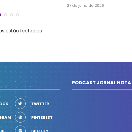
27 de julho de 2026
s estão fechados.
PODCAST JORNAL NOTA
OOK
TWITTER
GRAM
PINTEREST
BE
SPOTIFY