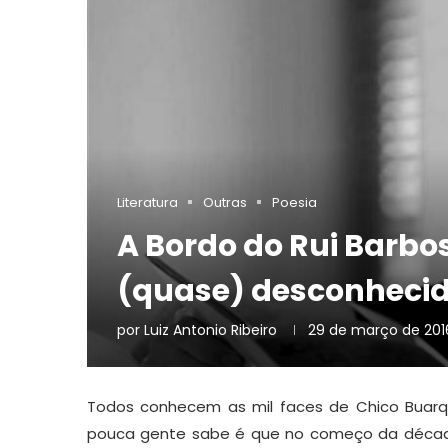
Literatura
Outras
Poesia
A Bordo do Rui Barbos
(quase) desconhecid
por
Luiz Antonio Ribeiro
29 de março de 201
Todos conhecem as mil faces de Chico Buarqu
pouca gente sabe é que no começo da décad