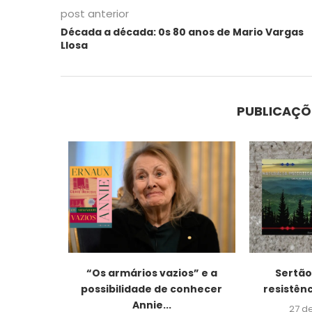
post anterior
Década a década: 0s 80 anos de Mario Vargas
Llosa
PUBLICAÇÕ
uzes e
“Os armários vazios” e a
Sertão,
osta,...
possibilidade de conhecer
resistênc
Annie...
026
27 d