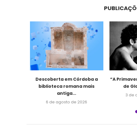
PUBLICAÇÕ
o e
Descoberta em Córdoba a
“A Primave
riaturas”
biblioteca romana mais
de Gl
...
antiga...
3 de 
2026
6 de agosto de 2026