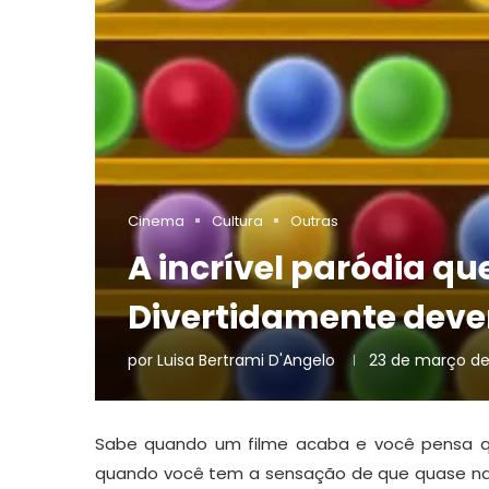
Cinema
Cultura
Outras
A incrível paródia q
Divertidamente dever
por
Luisa Bertrami D'Angelo
23 de março de
Sabe quando um filme acaba e você pensa que
quando você tem a sensação de que quase nad