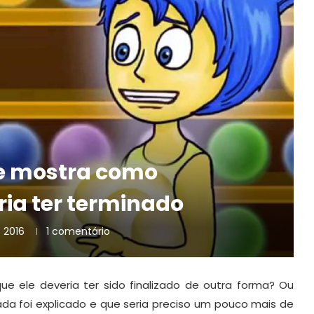
ue mostra como
ia ter terminado
 2016
1 comentário
 ele deveria ter sido finalizado de outra forma? Ou
a foi explicado e que seria preciso um pouco mais de