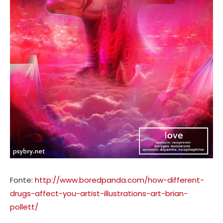
Fonte:
http://www.boredpanda.com/how-different-
drugs-affect-you-artist-illustrations-art-brian-
pollett/