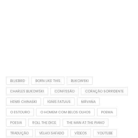
BLUEBIRD
BORN LIKE THIS
BUKOWSKI
CHARLES BUKOWSKI
CONFISSÃO
CORAÇÃO SORRIDENTE
HENRI CHINASKI
IGNIS FATUUS
NIRVANA
O ESTOURO
O HOMEM COM BELOS OLHOS
POEMA
POESIA
ROLL THE DICE
THE MAN AT THE PIANO
TRADUÇÃO
VELHO SAFADO
VÍDEOS
YOUTUBE