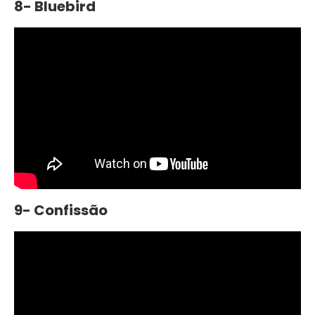
8- Bluebird
9- Confissão