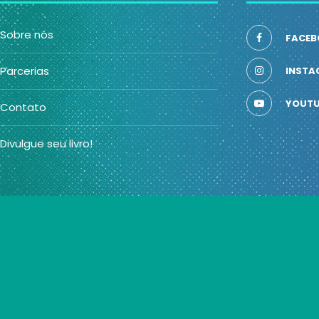
Sobre nós
FACEB
Parcerias
INSTA
YOUTU
Contato
Divulgue seu livro!