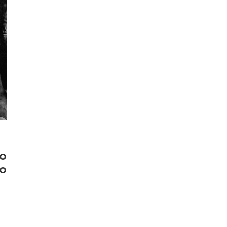
DO
 O