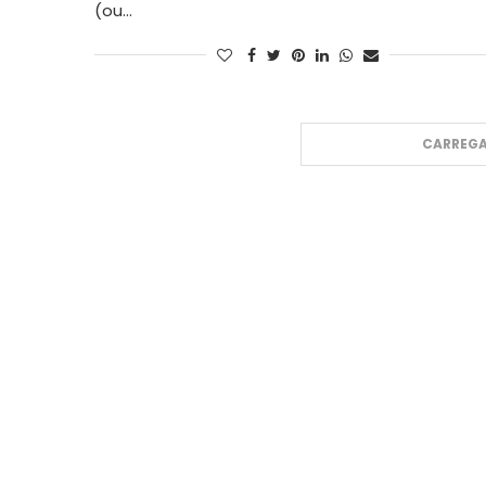
(ou…
CARREGA