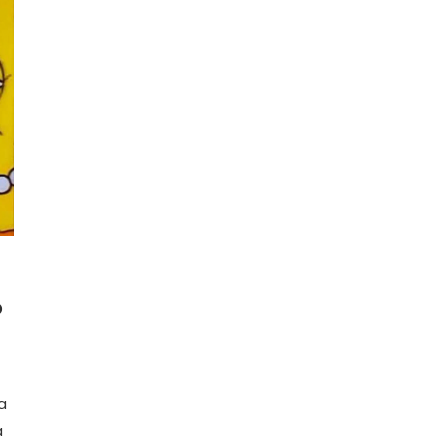
D
a
a