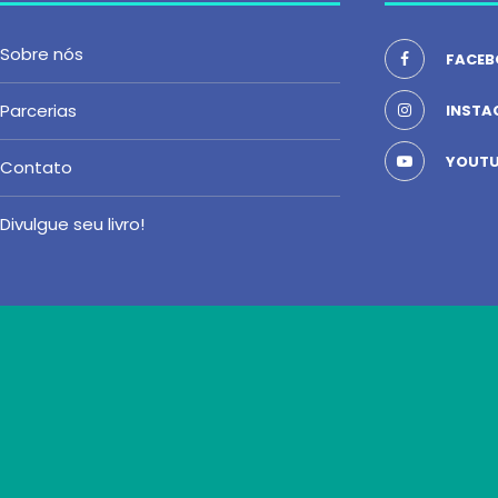
Sobre nós
FACEB
Parcerias
INSTA
YOUTU
Contato
Divulgue seu livro!