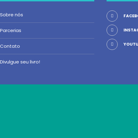
Sobre nós
FACEB
Parcerias
INSTA
YOUTU
Contato
Divulgue seu livro!