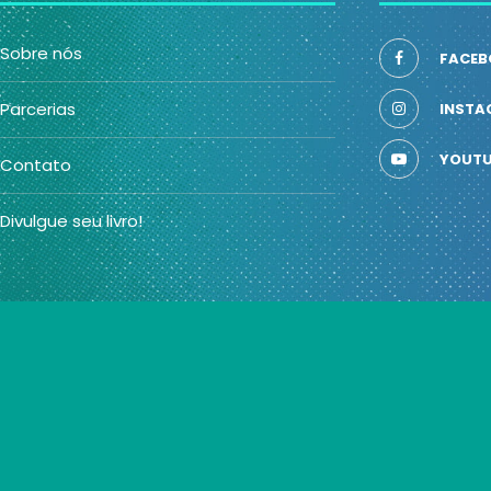
Sobre nós
FACEB
Parcerias
INSTA
YOUTU
Contato
Divulgue seu livro!