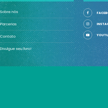
Sobre nós
FACEB
Parcerias
INSTA
YOUTU
Contato
Divulgue seu livro!