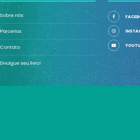
Sobre nós
FACEB
Parcerias
INSTA
YOUTU
Contato
Divulgue seu livro!