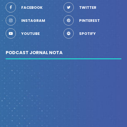
FACEBOOK
TWITTER
INSTAGRAM
PINTEREST
YOUTUBE
SPOTIFY
PODCAST JORNAL NOTA