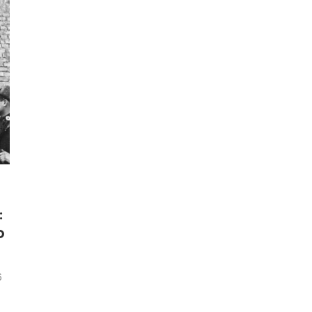
:
O
6