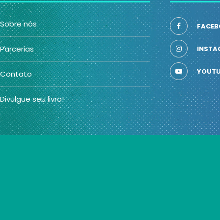
Sobre nós
FACEB
Parcerias
INSTA
YOUTU
Contato
Divulgue seu livro!