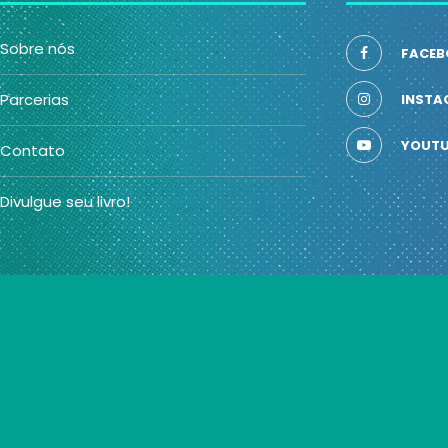
Sobre nós
FACEB
Parcerias
INSTA
YOUTU
Contato
Divulgue seu livro!