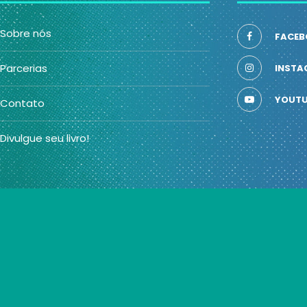
Sobre nós
FACEB
Parcerias
INSTA
YOUTU
Contato
Divulgue seu livro!