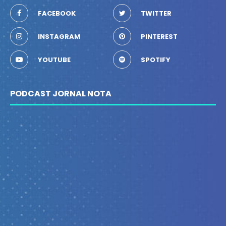
FACEBOOK
TWITTER
INSTAGRAM
PINTEREST
YOUTUBE
SPOTIFY
PODCAST JORNAL NOTA