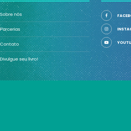
Sobre nós
FACEB
Parcerias
INSTA
YOUTU
Contato
Divulgue seu livro!