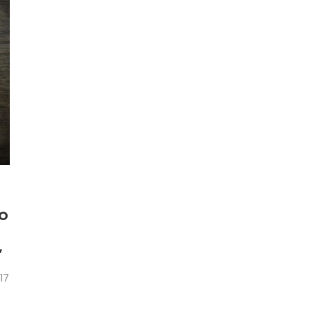
MO
”
17