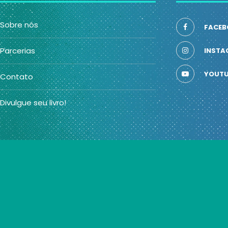
Sobre nós
FACEB
Parcerias
INSTA
YOUTU
Contato
Divulgue seu livro!