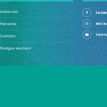
Sobre nós
FACEB
Parcerias
INSTA
YOUTU
Contato
Divulgue seu livro!