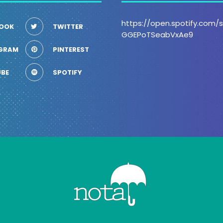
https://open.spotify.com
OOK
TWITTER
GGEPoTSeabVxAe9
GRAM
PINTEREST
BE
SPOTIFY