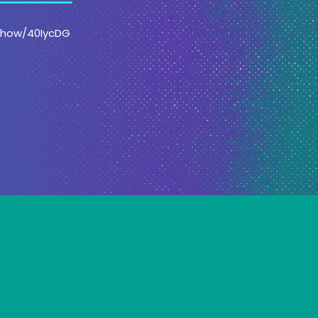
/show/40IycDG