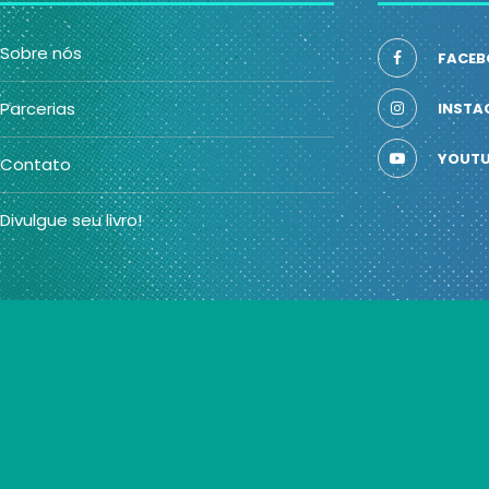
Sobre nós
FACEB
Parcerias
INSTA
YOUTU
Contato
Divulgue seu livro!