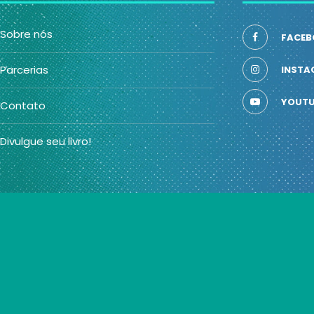
Sobre nós
FACEB
Parcerias
INSTA
YOUTU
Contato
Divulgue seu livro!