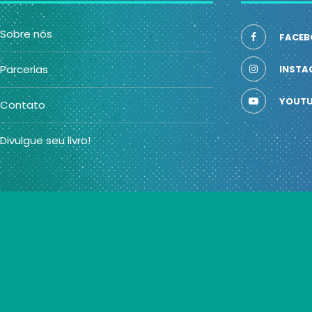
Sobre nós
FACEB
Parcerias
INSTA
YOUTU
Contato
Divulgue seu livro!