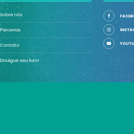
Sobre nós
FACEB
Parcerias
INSTA
YOUTU
Contato
Divulgue seu livro!