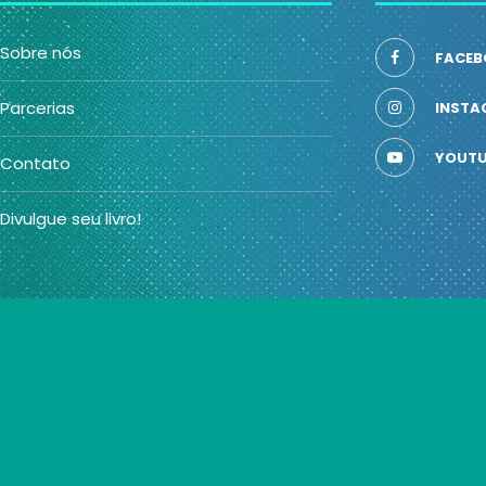
Sobre nós
FACEB
Parcerias
INSTA
YOUTU
Contato
Divulgue seu livro!