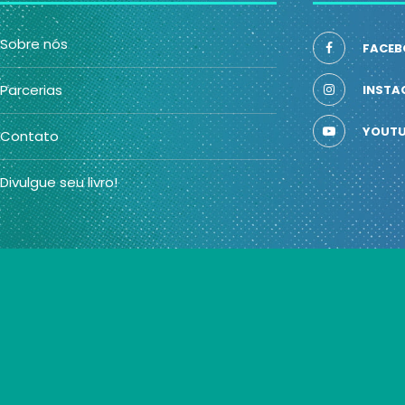
Sobre nós
FACEB
Parcerias
INSTA
YOUTU
Contato
Divulgue seu livro!