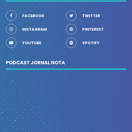
FACEBOOK
TWITTER
INSTAGRAM
PINTEREST
YOUTUBE
SPOTIFY
PODCAST JORNAL NOTA