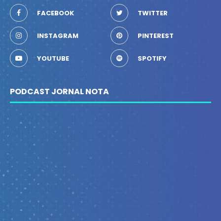
FACEBOOK
TWITTER
INSTAGRAM
PINTEREST
YOUTUBE
SPOTIFY
PODCAST JORNAL NOTA