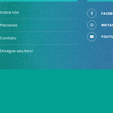
Sobre nós
FACEB
Parcerias
INSTA
YOUTU
Contato
Divulgue seu livro!