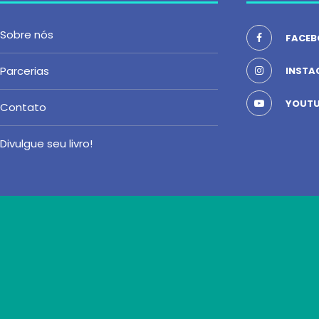
Sobre nós
FACEB
Parcerias
INSTA
YOUTU
Contato
Divulgue seu livro!