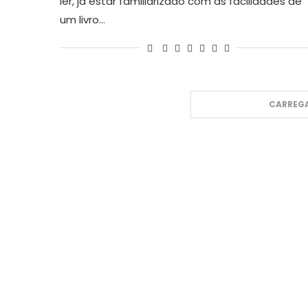
ler, já estar familiarizado com as facilidades de
um livro…
CARREGA