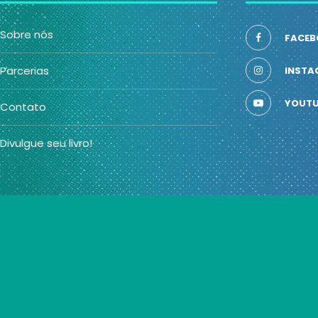
Sobre nós
FACEB
Parcerias
INSTA
YOUTU
Contato
Divulgue seu livro!