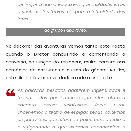
de limpeza numa época em que maldade, erros
e sentimentos turvos, chegam à intimidade dos
lares.
Um dos poucos teatros de guinhol que ainda existe no
Rio de Janeiro localizado na Tijuca em apresentação
do grupo Papavento.
No decorrer das aventuras vemos tanto este Poeta
quando o Diretor conduzindo e comentando a
conversa, na função do reisoneur, muito comum nas
comédias de costumes e outras do gênero. Ao fim,
este diretor faz uma verdadeira ode a esta arte:
As palavras pesadas adquirem ingenuidade e
frescor, ditas por bonecos que interpretam o
encanto dessa velhíssima farsa rural.
Encenemos o teatro de espigas secas, soltemos
os palavrões, que lutem no palco com o tédio e
a vulgaridade a que estamos condenados, e