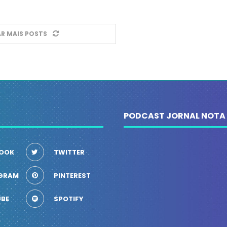
R MAIS POSTS
PODCAST JORNAL NOTA
OOK
TWITTER
GRAM
PINTEREST
BE
SPOTIFY