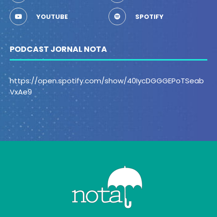
YOUTUBE
SPOTIFY
PODCAST JORNAL NOTA
https://open.spotify.com/show/40IycDGGGEPoTSeab
VxAe9