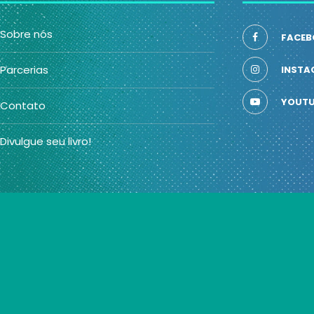
Sobre nós
FACEB
Parcerias
INSTA
YOUTU
Contato
Divulgue seu livro!