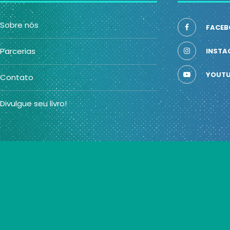
Sobre nós
FACEB
Parcerias
INSTA
YOUTU
Contato
Divulgue seu livro!