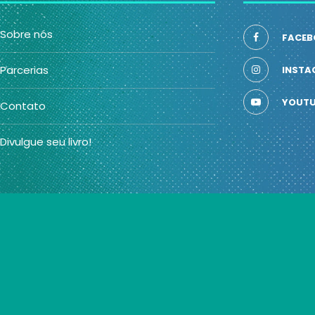
Sobre nós
FACEB
Parcerias
INSTA
YOUTU
Contato
Divulgue seu livro!