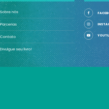
Sobre nós
FACEB
Parcerias
INSTA
YOUTU
Contato
Divulgue seu livro!