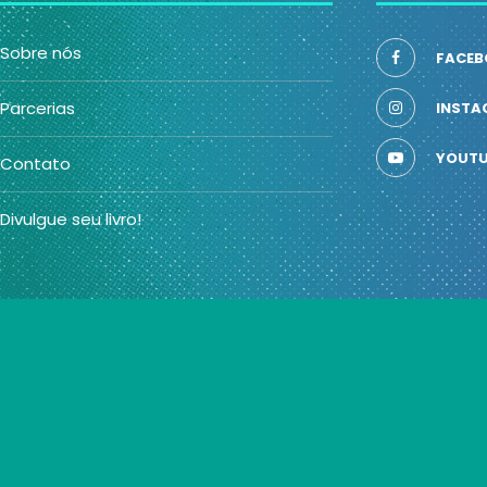
Sobre nós
FACEB
Parcerias
INSTA
YOUTU
Contato
Divulgue seu livro!