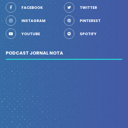
FACEBOOK
TWITTER
INSTAGRAM
PINTEREST
YOUTUBE
SPOTIFY
PODCAST JORNAL NOTA