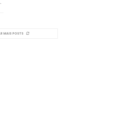
…
R MAIS POSTS