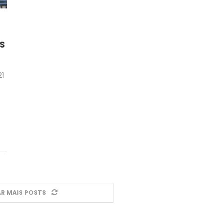
S
21
R MAIS POSTS