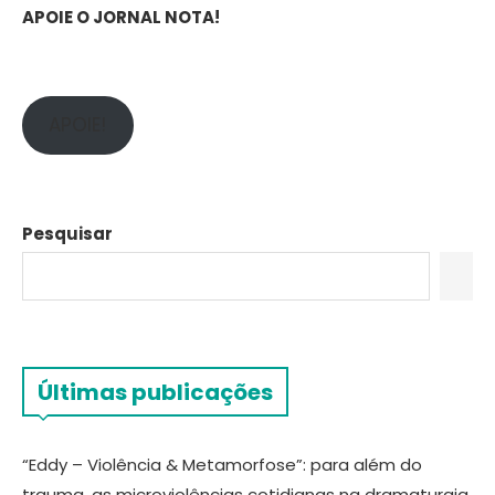
APOIE O JORNAL NOTA!
APOIE!
Pesquisar
Últimas publicações
“Eddy – Violência & Metamorfose”: para além do
trauma, as microviolências cotidianas na dramaturgia